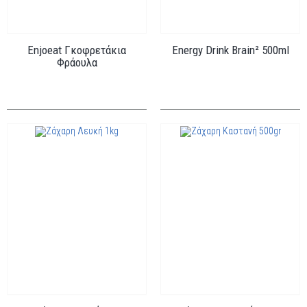
Enjoeat Γκοφρετάκια
Energy Drink Brain² 500ml
Φράουλα
Κωδ.: GK-
FRAOULA
Κωδ.: RB-001