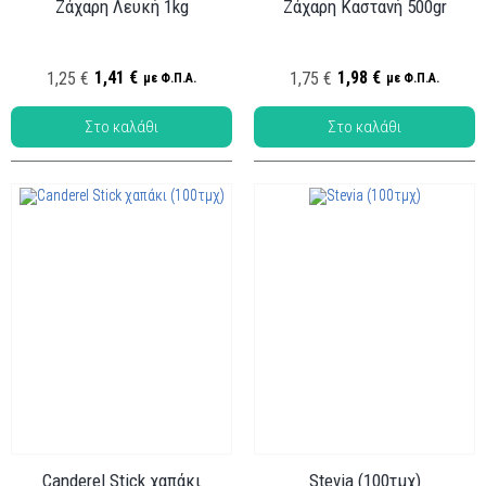
Ζάχαρη Λευκή 1kg
Ζάχαρη Καστανή 500gr
Κωδ.:
Κωδ.:
ΖΑΧ-001
ΖΑΧ-004
1,41 €
1,98 €
1,25 €
1,75 €
με Φ.Π.Α.
με Φ.Π.Α.
Canderel Stick χαπάκι
Stevia (100τμχ)