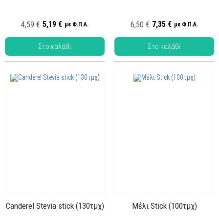
Κωδ.:
Κωδ.:
ΖΑΧ-008
ΖΑΧ-009
5,19 €
7,35 €
4,59 €
6,50 €
με Φ.Π.Α.
με Φ.Π.Α.
Canderel Stevia stick (130τμχ)
Μέλι Stick (100τμχ)