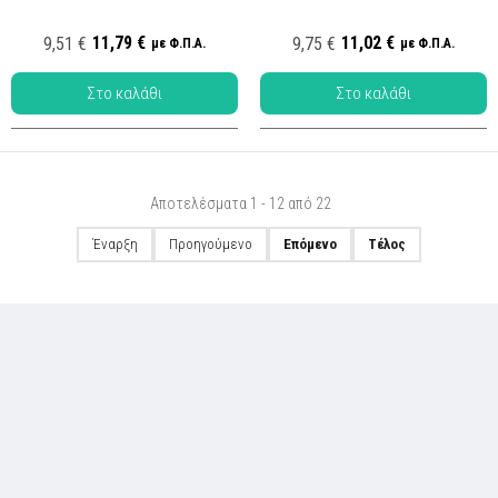
Κωδ.:
Κωδ.: CA-09
ΜΕ-001
11,79 €
11,02 €
9,51 €
9,75 €
με Φ.Π.Α.
με Φ.Π.Α.
Αποτελέσματα 1 - 12 από 22
Έναρξη
Προηγούμενο
Επόμενο
Τέλος