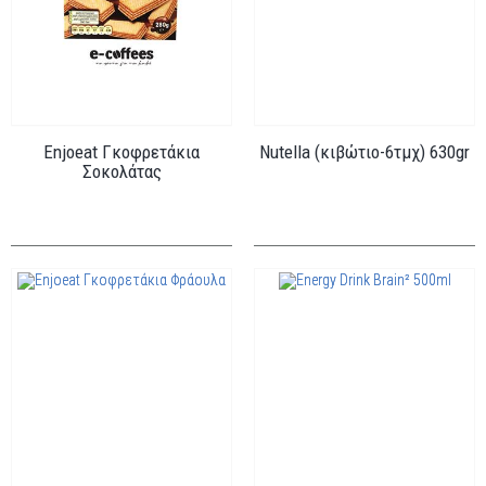
Enjoeat Γκοφρετάκια
Nutella (κιβώτιο-6τμχ) 630gr
Σοκολάτας
Κωδ.: NUT-001
Κωδ.: GK-
SOKOLATA