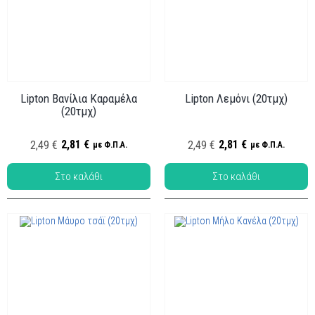
Lipton Βανίλια Καραμέλα
Lipton Λεμόνι (20τμχ)
(20τμχ)
Κωδ.:
ΤΑ-002
Κωδ.: ΤΑ-006
2,81 €
2,81 €
2,49 €
2,49 €
με Φ.Π.Α.
με Φ.Π.Α.