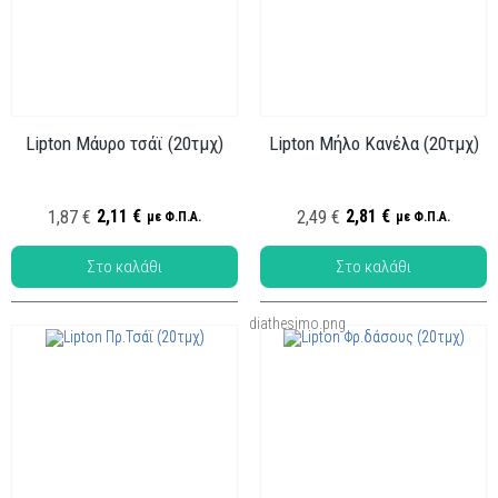
Lipton Μάυρο τσάϊ (20τμχ)
Lipton Μήλο Κανέλα (20τμχ)
Κωδ.: ΤΑ-005
Κωδ.: ΤΑ-007
2,11 €
2,81 €
1,87 €
2,49 €
με Φ.Π.Α.
με Φ.Π.Α.
diathesimo.png