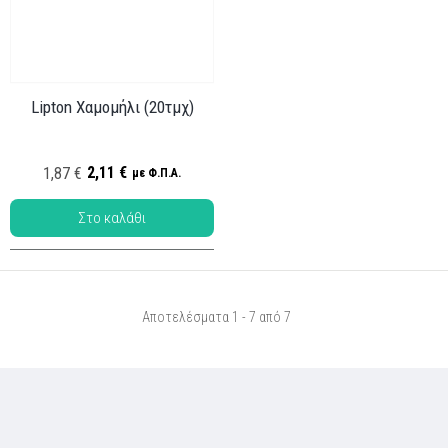
Lipton Χαμομήλι (20τμχ)
Κωδ.: ΤΑ-004
2,11 €
1,87 €
με Φ.Π.Α.
Αποτελέσματα 1 - 7 από 7