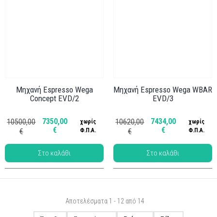
Μηχανή Espresso Wega
Μηχανή Espresso Wega WBAR
Concept EVD/2
EVD/3
Κωδ.: ΜΗΧ-022
Κωδ.: ΜΗΧ-039
7350,00
7434,00
10500,00
10620,00
χωρίς
χωρίς
€
€
€
Φ.Π.Α.
€
Φ.Π.Α.
Αποτελέσματα 1 - 12 από 14