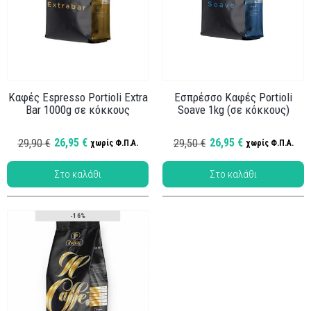
Καφές Espresso Portioli Extra
Εσπρέσσο Καφές Portioli
Bar 1000g σε κόκκους
Soave 1kg (σε κόκκους)
26,95 €
26,95 €
29,90 €
29,50 €
χωρίς Φ.Π.Α.
χωρίς Φ.Π.Α.
-16%
Κωδ.: PI-002
Κωδ.: PI-003