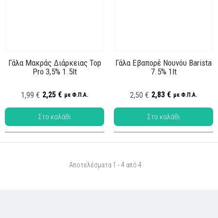
Γάλα Μακράς Διάρκειας Top
Γάλα Εβαπορέ Νουνόυ Barista
Pro 3,5% 1.5lt
7.5% 1lt
Κωδ.: ΓΑΛ-002
Κωδ.: ΓΑΛ-005
2,25 €
2,83 €
1,99 €
2,50 €
με Φ.Π.Α.
με Φ.Π.Α.
Αποτελέσματα 1 - 4 από 4