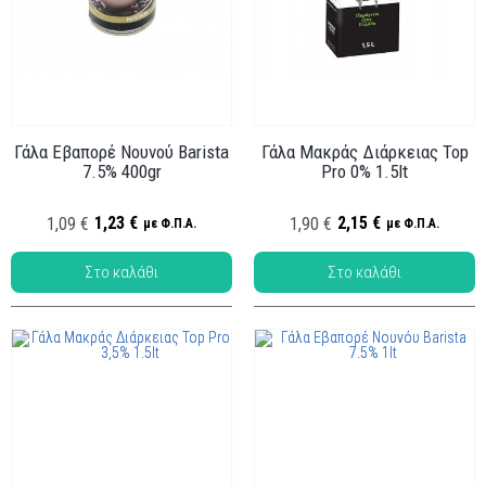
Γάλα Εβαπορέ Νουνού Barista
Γάλα Μακράς Διάρκειας Top
7.5% 400gr
Pro 0% 1.5lt
1,23 €
2,15 €
1,09 €
1,90 €
με Φ.Π.Α.
με Φ.Π.Α.
Κωδ.: ΓΑΛ-001
Κωδ.: ΓΑΛ-003